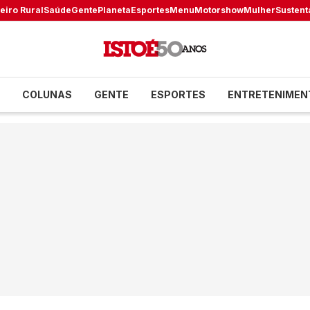
eiro Rural
Saúde
Gente
Planeta
Esportes
Menu
Motorshow
Mulher
Sustent
COLUNAS
GENTE
ESPORTES
ENTRETENIMEN