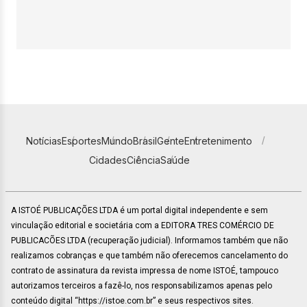
Notícias
Esportes
Mundo
Brasil
Gente
Entretenimento
Cidades
Ciência
Saúde
A ISTOÉ PUBLICAÇÕES LTDA é um portal digital independente e sem
vinculação editorial e societária com a EDITORA TRES COMÉRCIO DE
PUBLICACÕES LTDA (recuperação judicial). Informamos também que não
realizamos cobranças e que também não oferecemos cancelamento do
contrato de assinatura da revista impressa de nome ISTOÉ, tampouco
autorizamos terceiros a fazê-lo, nos responsabilizamos apenas pelo
conteúdo digital “https://istoe.com.br” e seus respectivos sites.