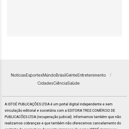
Notícias
Esportes
Mundo
Brasil
Gente
Entretenimento
Cidades
Ciência
Saúde
A ISTOÉ PUBLICAÇÕES LTDA é um portal digital independente e sem
vinculação editorial e societária com a EDITORA TRES COMÉRCIO DE
PUBLICACÕES LTDA (recuperação judicial). Informamos também que não
realizamos cobranças e que também não oferecemos cancelamento do