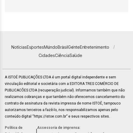
Notícias
Esportes
Mundo
Brasil
Gente
Entretenimento
Cidades
Ciência
Saúde
A ISTOÉ PUBLICAÇÕES LTDA é um portal digital independente e sem
vinculação editorial e societária com a EDITORA TRES COMÉRCIO DE
PUBLICACÕES LTDA (recuperação judicial). Informamos também que não
realizamos cobranças e que também não oferecemos cancelamento do
contrato de assinatura da revista impressa de nome ISTOÉ, tampouco
autorizamos terceiros a fazê-lo, nos responsabilizamos apenas pelo
conteúdo digital “https://istoe.com.br” e seus respectivos sites.
Política de
Assessoria de imprensa:
|