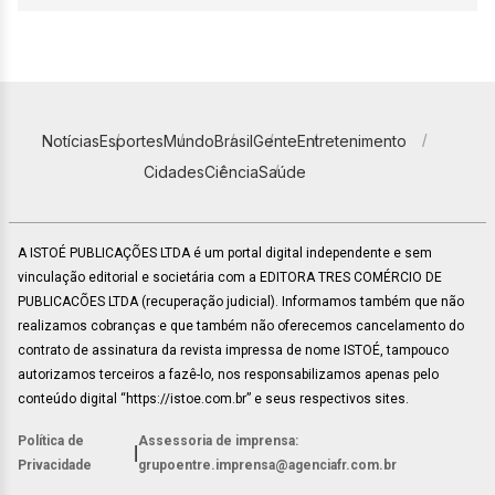
Notícias
Esportes
Mundo
Brasil
Gente
Entretenimento
Cidades
Ciência
Saúde
A ISTOÉ PUBLICAÇÕES LTDA é um portal digital independente e sem
vinculação editorial e societária com a EDITORA TRES COMÉRCIO DE
PUBLICACÕES LTDA (recuperação judicial). Informamos também que não
realizamos cobranças e que também não oferecemos cancelamento do
contrato de assinatura da revista impressa de nome ISTOÉ, tampouco
autorizamos terceiros a fazê-lo, nos responsabilizamos apenas pelo
conteúdo digital “https://istoe.com.br” e seus respectivos sites.
Política de
Assessoria de imprensa:
|
Privacidade
grupoentre.imprensa@agenciafr.com.br