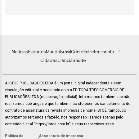
Notícias
Esportes
Mundo
Brasil
Gente
Entretenimento
Cidades
Ciência
Saúde
A ISTOÉ PUBLICAÇÕES LTDA é um portal digital independente e sem
vinculação editorial e societária com a EDITORA TRES COMÉRCIO DE
PUBLICACÕES LTDA (recuperação judicial). Informamos também que não
realizamos cobranças e que também não oferecemos cancelamento do
contrato de assinatura da revista impressa de nome ISTOÉ, tampouco
autorizamos terceiros a fazê-lo, nos responsabilizamos apenas pelo
conteúdo digital “https://istoe.com.br” e seus respectivos sites.
Política de
Assessoria de imprensa: