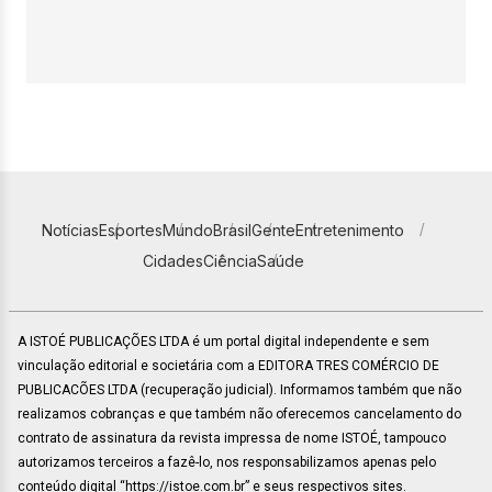
Notícias
Esportes
Mundo
Brasil
Gente
Entretenimento
Cidades
Ciência
Saúde
A ISTOÉ PUBLICAÇÕES LTDA é um portal digital independente e sem
vinculação editorial e societária com a EDITORA TRES COMÉRCIO DE
PUBLICACÕES LTDA (recuperação judicial). Informamos também que não
realizamos cobranças e que também não oferecemos cancelamento do
contrato de assinatura da revista impressa de nome ISTOÉ, tampouco
autorizamos terceiros a fazê-lo, nos responsabilizamos apenas pelo
conteúdo digital “https://istoe.com.br” e seus respectivos sites.