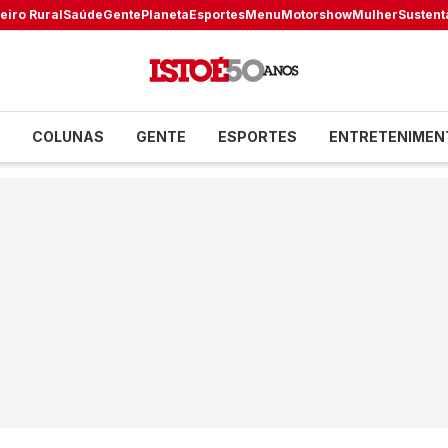
eiro Rural
Saúde
Gente
Planeta
Esportes
Menu
Motorshow
Mulher
Sustent
COLUNAS
GENTE
ESPORTES
ENTRETENIMEN