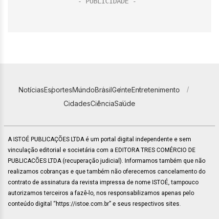
Notícias
Esportes
Mundo
Brasil
Gente
Entretenimento
Cidades
Ciência
Saúde
A ISTOÉ PUBLICAÇÕES LTDA é um portal digital independente e sem
vinculação editorial e societária com a EDITORA TRES COMÉRCIO DE
PUBLICACÕES LTDA (recuperação judicial). Informamos também que não
realizamos cobranças e que também não oferecemos cancelamento do
contrato de assinatura da revista impressa de nome ISTOÉ, tampouco
autorizamos terceiros a fazê-lo, nos responsabilizamos apenas pelo
conteúdo digital “https://istoe.com.br” e seus respectivos sites.