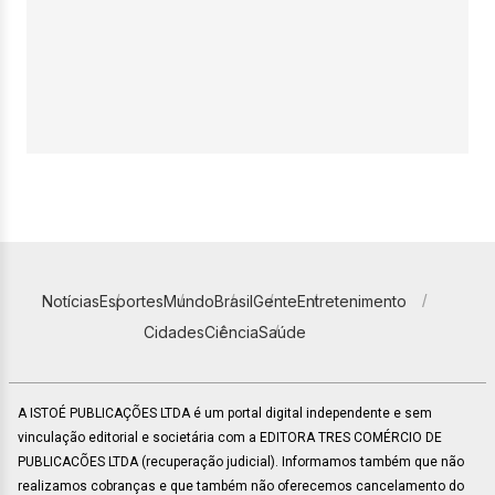
Notícias
Esportes
Mundo
Brasil
Gente
Entretenimento
Cidades
Ciência
Saúde
A ISTOÉ PUBLICAÇÕES LTDA é um portal digital independente e sem
vinculação editorial e societária com a EDITORA TRES COMÉRCIO DE
PUBLICACÕES LTDA (recuperação judicial). Informamos também que não
realizamos cobranças e que também não oferecemos cancelamento do