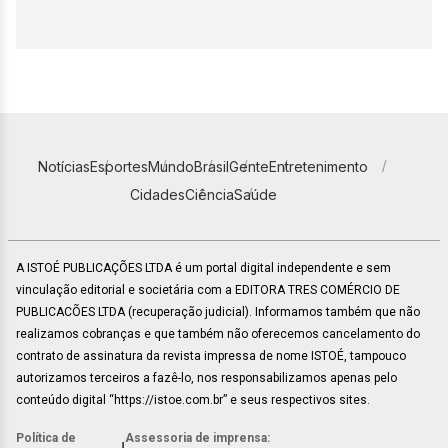
Notícias
Esportes
Mundo
Brasil
Gente
Entretenimento
Cidades
Ciência
Saúde
A ISTOÉ PUBLICAÇÕES LTDA é um portal digital independente e sem
vinculação editorial e societária com a EDITORA TRES COMÉRCIO DE
PUBLICACÕES LTDA (recuperação judicial). Informamos também que não
realizamos cobranças e que também não oferecemos cancelamento do
contrato de assinatura da revista impressa de nome ISTOÉ, tampouco
autorizamos terceiros a fazê-lo, nos responsabilizamos apenas pelo
conteúdo digital “https://istoe.com.br” e seus respectivos sites.
Política de
Assessoria de imprensa: