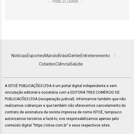
Notícias
Esportes
Mundo
Brasil
Gente
Entretenimento
Cidades
Ciência
Saúde
A ISTOÉ PUBLICAÇÕES LTDA é um portal digital independente e sem
vinculação editorial e societária com a EDITORA TRES COMÉRCIO DE
PUBLICACÕES LTDA (recuperação judicial). Informamos também que não
realizamos cobranças e que também não oferecemos cancelamento do
contrato de assinatura da revista impressa de nome ISTOÉ, tampouco
autorizamos terceiros a fazê-lo, nos responsabilizamos apenas pelo
conteúdo digital “https://istoe.com.br” e seus respectivos sites.