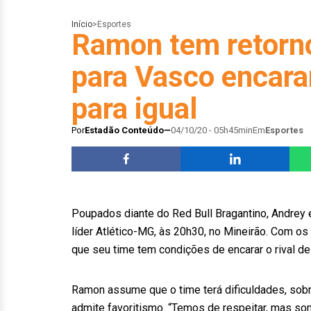
Início
>
Esportes
Ramon tem retorn
para Vasco encarar
para igual
Por
Estadão Conteúdo
04/10/20 - 05h45min
Em
Esportes
Poupados diante do Red Bull Bragantino, Andrey 
líder Atlético-MG, às 20h30, no Mineirão. Com 
que seu time tem condições de encarar o rival de i
Ramon assume que o time terá dificuldades, sobr
admite favoritismo. “Temos de respeitar, mas som