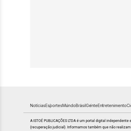
Notícias
Esportes
Mundo
Brasil
Gente
Entretenimento
C
A ISTOÉ PUBLICAÇÕES LTDA é um portal digital independente
(recuperação judicial). Informamos também que não realiza