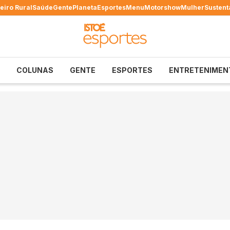
eiro Rural
Saúde
Gente
Planeta
Esportes
Menu
Motorshow
Mulher
Sustent
COLUNAS
GENTE
ESPORTES
ENTRETENIMEN