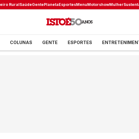
eiro Rural
Saúde
Gente
Planeta
Esportes
Menu
Motorshow
Mulher
Sustent
COLUNAS
GENTE
ESPORTES
ENTRETENIMEN