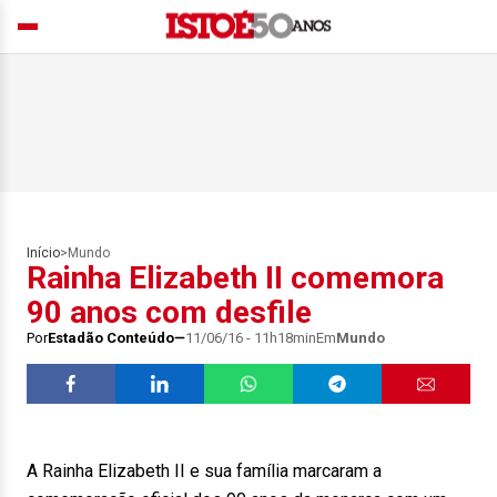
Início
>
Mundo
Rainha Elizabeth II comemora
90 anos com desfile
Por
Estadão Conteúdo
11/06/16 - 11h18min
Em
Mundo
A Rainha Elizabeth II e sua família marcaram a