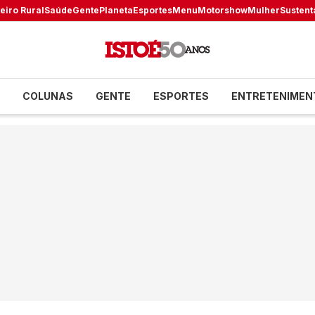
eiro Rural
Saúde
Gente
Planeta
Esportes
Menu
Motorshow
Mulher
Sustent
COLUNAS
GENTE
ESPORTES
ENTRETENIMEN