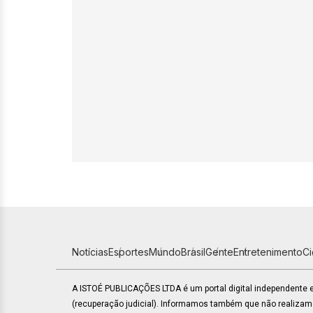
Notícias
Esportes
Mundo
Brasil
Gente
Entretenimento
C
A ISTOÉ PUBLICAÇÕES LTDA é um portal digital independente
(recuperação judicial). Informamos também que não realiza