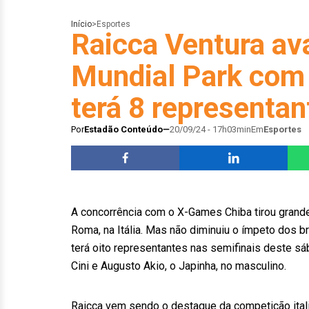
Início
>
Esportes
Raicca Ventura av
Mundial Park com 
terá 8 representan
Por
Estadão Conteúdo
20/09/24 - 17h03min
Em
Esportes
A concorrência com o X-Games Chiba tirou gran
Roma, na Itália. Mas não diminuiu o ímpeto dos b
terá oito representantes nas semifinais deste sá
Cini e Augusto Akio, o Japinha, no masculino.
Raicca vem sendo o destaque da competição itali