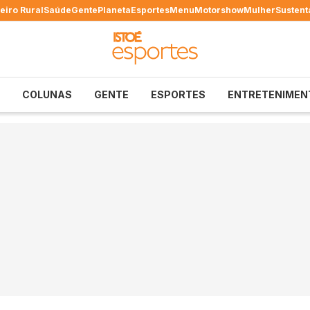
eiro Rural
Saúde
Gente
Planeta
Esportes
Menu
Motorshow
Mulher
Sustent
COLUNAS
GENTE
ESPORTES
ENTRETENIMEN