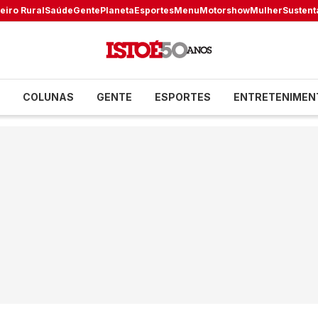
eiro Rural
Saúde
Gente
Planeta
Esportes
Menu
Motorshow
Mulher
Sustent
COLUNAS
GENTE
ESPORTES
ENTRETENIMEN