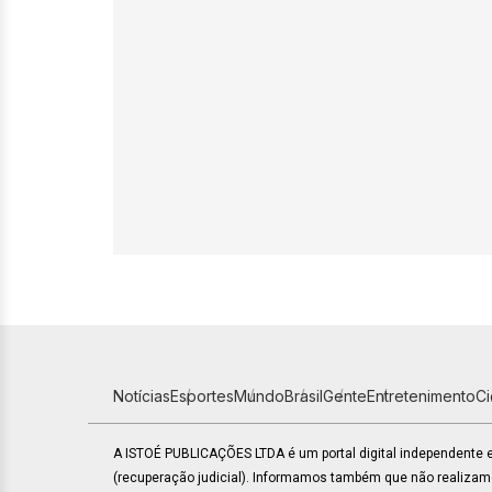
Notícias
Esportes
Mundo
Brasil
Gente
Entretenimento
C
A ISTOÉ PUBLICAÇÕES LTDA é um portal digital independente
(recuperação judicial). Informamos também que não realiza