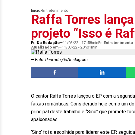
Início
>
Entretenimento
Raffa Torres lanç
projeto “Isso é Raf
Por
Da Redação
11/03/22 - 17h58min
Em
Entretenimento
Atualizado em
11/03/22 - 20h01min
Foto: Reprodução/Instagram
O cantor Raffa Torres lançou o EP com a segunda 
faixas românticas. Considerado hoje como um dos
principal deste trabalho é “Sino” que promete to
apaixonadas.
‘Sino’ foi a escolhida para liderar este EP, seg