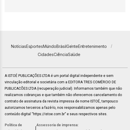
Notícias
Esportes
Mundo
Brasil
Gente
Entretenimento
Cidades
Ciência
Saúde
A ISTOÉ PUBLICAÇÕES LTDA é um portal digital independente e sem
vinculação editorial e societária com a EDITORA TRES COMÉRCIO DE
PUBLICACÕES LTDA (recuperação judicial). Informamos também que não
realizamos cobranças e que também não oferecemos cancelamento do
contrato de assinatura da revista impressa de nome ISTOÉ, tampouco
autorizamos terceiros a fazê-lo, nos responsabilizamos apenas pelo
conteúdo digital “https://istoe.com.br” e seus respectivos sites.
Política de
Assessoria de imprensa:
|