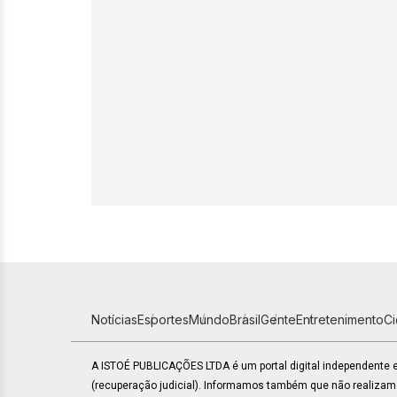
Notícias
Esportes
Mundo
Brasil
Gente
Entretenimento
C
A ISTOÉ PUBLICAÇÕES LTDA é um portal digital independente
(recuperação judicial). Informamos também que não realiza