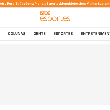
eiro Rural
Saúde
Gente
Planeta
Esportes
Menu
Motorshow
Mulher
Sustent
COLUNAS
GENTE
ESPORTES
ENTRETENIMEN