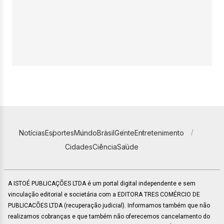
Notícias
Esportes
Mundo
Brasil
Gente
Entretenimento
Cidades
Ciência
Saúde
A ISTOÉ PUBLICAÇÕES LTDA é um portal digital independente e sem
vinculação editorial e societária com a EDITORA TRES COMÉRCIO DE
PUBLICACÕES LTDA (recuperação judicial). Informamos também que não
realizamos cobranças e que também não oferecemos cancelamento do