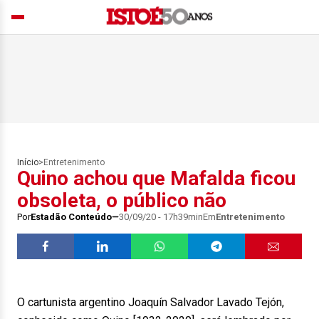
Início
>
Entretenimento
Quino achou que Mafalda ficou
obsoleta, o público não
Por
Estadão Conteúdo
30/09/20 - 17h39min
Em
Entretenimento
O cartunista argentino Joaquín Salvador Lavado Tejón,