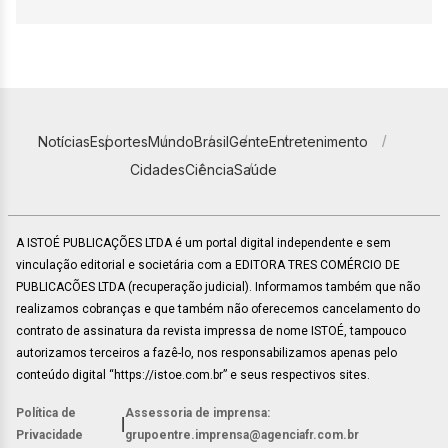
Notícias
Esportes
Mundo
Brasil
Gente
Entretenimento
Cidades
Ciência
Saúde
A ISTOÉ PUBLICAÇÕES LTDA é um portal digital independente e sem
vinculação editorial e societária com a EDITORA TRES COMÉRCIO DE
PUBLICACÕES LTDA (recuperação judicial). Informamos também que não
realizamos cobranças e que também não oferecemos cancelamento do
contrato de assinatura da revista impressa de nome ISTOÉ, tampouco
autorizamos terceiros a fazê-lo, nos responsabilizamos apenas pelo
conteúdo digital “https://istoe.com.br” e seus respectivos sites.
Política de
Assessoria de imprensa:
|
Privacidade
grupoentre.imprensa@agenciafr.com.br