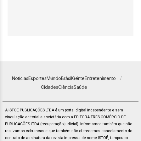
Notícias
Esportes
Mundo
Brasil
Gente
Entretenimento
Cidades
Ciência
Saúde
A ISTOÉ PUBLICAÇÕES LTDA é um portal digital independente e sem
vinculação editorial e societária com a EDITORA TRES COMÉRCIO DE
PUBLICACÕES LTDA (recuperação judicial). Informamos também que não
realizamos cobranças e que também não oferecemos cancelamento do
contrato de assinatura da revista impressa de nome ISTOÉ, tampouco