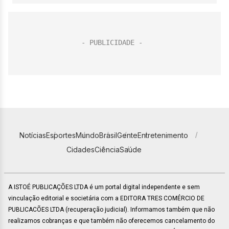
Notícias
Esportes
Mundo
Brasil
Gente
Entretenimento
Cidades
Ciência
Saúde
A ISTOÉ PUBLICAÇÕES LTDA é um portal digital independente e sem
vinculação editorial e societária com a EDITORA TRES COMÉRCIO DE
PUBLICACÕES LTDA (recuperação judicial). Informamos também que não
realizamos cobranças e que também não oferecemos cancelamento do