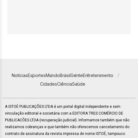
Notícias
Esportes
Mundo
Brasil
Gente
Entretenimento
Cidades
Ciência
Saúde
A ISTOÉ PUBLICAÇÕES LTDA é um portal digital independente e sem
vinculação editorial e societária com a EDITORA TRES COMÉRCIO DE
PUBLICACÕES LTDA (recuperação judicial). Informamos também que não
realizamos cobranças e que também não oferecemos cancelamento do
contrato de assinatura da revista impressa de nome ISTOÉ, tampouco