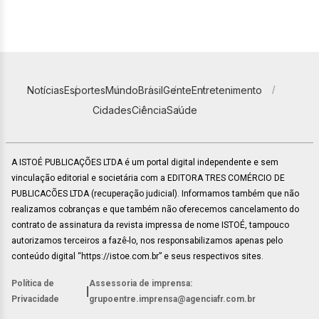
Notícias
Esportes
Mundo
Brasil
Gente
Entretenimento
Cidades
Ciência
Saúde
A ISTOÉ PUBLICAÇÕES LTDA é um portal digital independente e sem
vinculação editorial e societária com a EDITORA TRES COMÉRCIO DE
PUBLICACÕES LTDA (recuperação judicial). Informamos também que não
realizamos cobranças e que também não oferecemos cancelamento do
contrato de assinatura da revista impressa de nome ISTOÉ, tampouco
autorizamos terceiros a fazê-lo, nos responsabilizamos apenas pelo
conteúdo digital “https://istoe.com.br” e seus respectivos sites.
Política de
Assessoria de imprensa:
|
Privacidade
grupoentre.imprensa@agenciafr.com.br