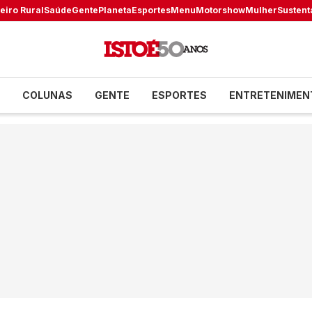
eiro Rural
Saúde
Gente
Planeta
Esportes
Menu
Motorshow
Mulher
Sustent
COLUNAS
GENTE
ESPORTES
ENTRETENIMEN