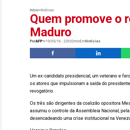
Início
>
Notícias
Quem promove o r
Maduro
Por
AFP
19/05/16 - 22h32min
Em
Notícias
Um ex-candidato presidencial, um veterano e fer
os atores que impulsionam a saída do president
revogatório.
Os três são dirigentes da coalizão opositora M
assumiu o controle da Assembleia Nacional, pela
desencadeando uma crise institucional na Venezu