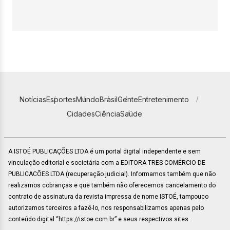
Notícias
Esportes
Mundo
Brasil
Gente
Entretenimento
Cidades
Ciência
Saúde
A ISTOÉ PUBLICAÇÕES LTDA é um portal digital independente e sem
vinculação editorial e societária com a EDITORA TRES COMÉRCIO DE
PUBLICACÕES LTDA (recuperação judicial). Informamos também que não
realizamos cobranças e que também não oferecemos cancelamento do
contrato de assinatura da revista impressa de nome ISTOÉ, tampouco
autorizamos terceiros a fazê-lo, nos responsabilizamos apenas pelo
conteúdo digital “https://istoe.com.br” e seus respectivos sites.