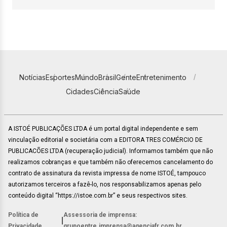
Notícias
Esportes
Mundo
Brasil
Gente
Entretenimento
Cidades
Ciência
Saúde
A ISTOÉ PUBLICAÇÕES LTDA é um portal digital independente e sem
vinculação editorial e societária com a EDITORA TRES COMÉRCIO DE
PUBLICACÕES LTDA (recuperação judicial). Informamos também que não
realizamos cobranças e que também não oferecemos cancelamento do
contrato de assinatura da revista impressa de nome ISTOÉ, tampouco
autorizamos terceiros a fazê-lo, nos responsabilizamos apenas pelo
conteúdo digital “https://istoe.com.br” e seus respectivos sites.
Política de
Assessoria de imprensa:
|
Privacidade
grupoentre.imprensa@agenciafr.com.br