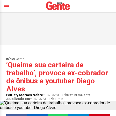
Início
>
Gente
‘Queime sua carteira de
trabalho’, provoca ex-cobrador
de ônibus e youtuber Diego
Alves
Por
Paty Moraes Nobre
07/03/23 - 15h09min
Em
Gente
Atualizado em
07/03/23 - 15h11min