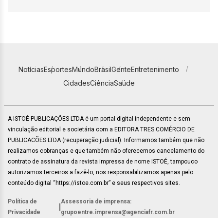
Notícias
Esportes
Mundo
Brasil
Gente
Entretenimento
Cidades
Ciência
Saúde
A ISTOÉ PUBLICAÇÕES LTDA é um portal digital independente e sem
vinculação editorial e societária com a EDITORA TRES COMÉRCIO DE
PUBLICACÕES LTDA (recuperação judicial). Informamos também que não
realizamos cobranças e que também não oferecemos cancelamento do
contrato de assinatura da revista impressa de nome ISTOÉ, tampouco
autorizamos terceiros a fazê-lo, nos responsabilizamos apenas pelo
conteúdo digital “https://istoe.com.br” e seus respectivos sites.
Política de
Assessoria de imprensa:
|
Privacidade
grupoentre.imprensa@agenciafr.com.br