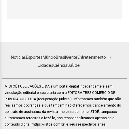
Notícias
Esportes
Mundo
Brasil
Gente
Entretenimento
Cidades
Ciência
Saúde
A ISTOÉ PUBLICAÇÕES LTDA é um portal digital independente e sem
vinculação editorial e societária com a EDITORA TRES COMÉRCIO DE
PUBLICACÕES LTDA (recuperação judicial). Informamos também que não
realizamos cobranças e que também não oferecemos cancelamento do
contrato de assinatura da revista impressa de nome ISTOÉ, tampouco
autorizamos terceiros a fazê-lo, nos responsabilizamos apenas pelo
conteúdo digital “https://istoe.com.br” e seus respectivos sites.