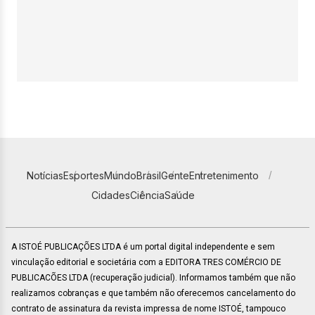
Notícias
Esportes
Mundo
Brasil
Gente
Entretenimento
Cidades
Ciência
Saúde
A ISTOÉ PUBLICAÇÕES LTDA é um portal digital independente e sem
vinculação editorial e societária com a EDITORA TRES COMÉRCIO DE
PUBLICACÕES LTDA (recuperação judicial). Informamos também que não
realizamos cobranças e que também não oferecemos cancelamento do
contrato de assinatura da revista impressa de nome ISTOÉ, tampouco