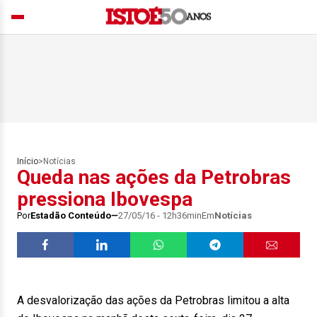
Início
>
Notícias
Queda nas ações da Petrobras
pressiona Ibovespa
Por
Estadão Conteúdo
27/05/16 - 12h36min
Em
Notícias
A desvalorização das ações da Petrobras limitou a alta