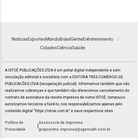
Notícias
Esportes
Mundo
Brasil
Gente
Entretenimento
Cidades
Ciência
Saúde
A ISTOÉ PUBLICAÇÕES LTDA é um portal digital independente e sem
vinculação editorial e societária com a EDITORA TRES COMÉRCIO DE
PUBLICACÕES LTDA (recuperação judicial). Informamos também que não
realizamos cobranças e que também não oferecemos cancelamento do
contrato de assinatura da revista impressa de nome ISTOÉ, tampouco
autorizamos terceiros a fazê-lo, nos responsabilizamos apenas pelo
conteúdo digital “https://istoe.com.br” e seus respectivos sites.
Política de
Assessoria de imprensa:
|
Privacidade
grupoentre.imprensa@agenciafr.com.br