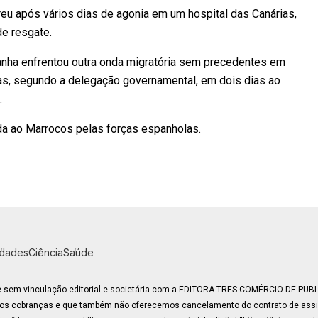
u após vários dias de agonia em um hospital das Canárias,
e resgate.
anha enfrentou outra onda migratória sem precedentes em
s, segundo a delegação governamental, em dois dias ao
.
da ao Marrocos pelas forças espanholas.
idades
Ciência
Saúde
 e sem vinculação editorial e societária com a EDITORA TRES COMÉRCIO DE PU
mos cobranças e que também não oferecemos cancelamento do contrato de assin