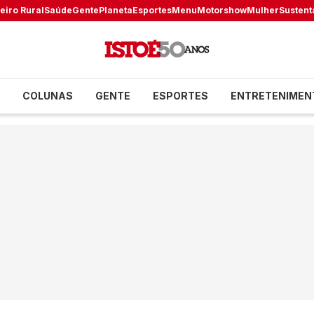
eiro Rural
Saúde
Gente
Planeta
Esportes
Menu
Motorshow
Mulher
Sustent
COLUNAS
GENTE
ESPORTES
ENTRETENIMEN