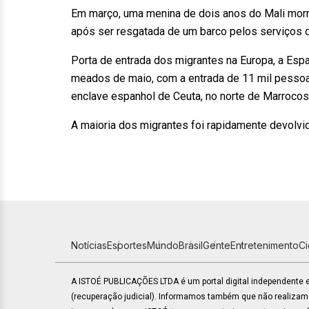
Em março, uma menina de dois anos do Mali morre
após ser resgatada de um barco pelos serviços d
Porta de entrada dos migrantes na Europa, a Esp
meados de maio, com a entrada de 11 mil pessoa
enclave espanhol de Ceuta, no norte de Marrocos
A maioria dos migrantes foi rapidamente devolvi
Notícias
Esportes
Mundo
Brasil
Gente
Entretenimento
C
A ISTOÉ PUBLICAÇÕES LTDA é um portal digital independente
(recuperação judicial). Informamos também que não realiza