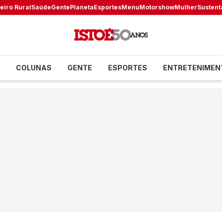
eiro Rural
Saúde
Gente
Planeta
Esportes
Menu
Motorshow
Mulher
Sustent
COLUNAS
GENTE
ESPORTES
ENTRETENIMEN