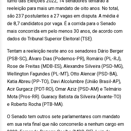
turno das Eleições 2022, 14 senadores tentarão a
reeleição para mais um mandato de oito anos. No total,
são 237 postulantes a 27 vagas em disputa. A média é
de 8,7 candidatos por vaga. É a corrida para o Senado
mais concorrida em pelo menos 30 anos, de acordo com
dados do Tribunal Superior Eleitoral (TSE).
Tentam a reeleição neste ano os senadores Dário Berger
(PSB-SC), Álvaro Dias (Podemos-PR), Romário (PL-RJ),
Rose de Freitas (MDB-ES), Alexandre Silveira (PSD-MG),
Wellington Fagundes (PL-MT), Otto Alencar (PSD-BA),
Katia Abreu (PP-TO), Davi Alcolumbre (União Brasil-AP),
Acir Gurgacz (PDT-RO), Omar Aziz (PSD-AM) e Telmário
Mota (Pros-RR). Guaracy Batista da Silveira (Avante-TO)
e Roberto Rocha (PTB-MA).
O Senado tem outros sete parlamentares com mandato
em sua reta final que não concorrerão a nenhum cargo em