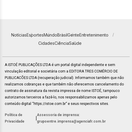
Notícias
Esportes
Mundo
Brasil
Gente
Entretenimento
Cidades
Ciência
Saúde
A ISTOÉ PUBLICAÇÕES LTDA é um portal digital independente e sem
vinculação editorial e societária com a EDITORA TRES COMÉRCIO DE
PUBLICACÕES LTDA (recuperação judicial). Informamos também que não
realizamos cobranças e que também não oferecemos cancelamento do
contrato de assinatura da revista impressa de nome ISTOÉ, tampouco
autorizamos terceiros a fazê-lo, nos responsabilizamos apenas pelo
conteúdo digital “https://istoe.com.br” e seus respectivos sites.
Política de
Assessoria de imprensa:
|
Privacidade
grupoentre.imprensa@agenciafr.com.br