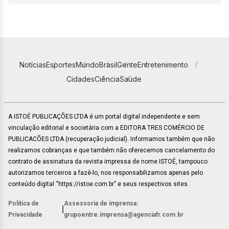
Notícias
Esportes
Mundo
Brasil
Gente
Entretenimento
Cidades
Ciência
Saúde
A ISTOÉ PUBLICAÇÕES LTDA é um portal digital independente e sem
vinculação editorial e societária com a EDITORA TRES COMÉRCIO DE
PUBLICACÕES LTDA (recuperação judicial). Informamos também que não
realizamos cobranças e que também não oferecemos cancelamento do
contrato de assinatura da revista impressa de nome ISTOÉ, tampouco
autorizamos terceiros a fazê-lo, nos responsabilizamos apenas pelo
conteúdo digital “https://istoe.com.br” e seus respectivos sites.
Política de
Assessoria de imprensa:
|
Privacidade
grupoentre.imprensa@agenciafr.com.br