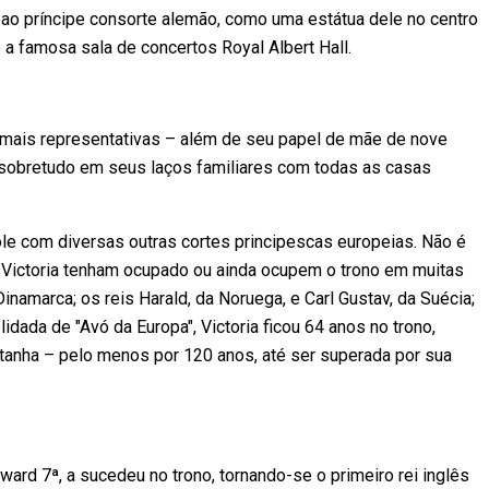
o príncipe consorte alemão, como uma estátua dele no centro
 e a famosa sala de concertos Royal Albert Hall.
s mais representativas – além de seu papel de mãe de nove
ste sobretudo em seus laços familiares com todas as casas
role com diversas outras cortes principescas europeias. Não é
 Victoria tenham ocupado ou ainda ocupem o trono em muitas
Dinamarca; os reis Harald, da Noruega, e Carl Gustav, da Suécia;
idada de "Avó da Europa", Victoria ficou 64 anos no trono,
tanha – pelo menos por 120 anos, até ser superada por sua
ward 7ª, a sucedeu no trono, tornando-se o primeiro rei inglês