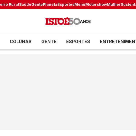
eiro Rural
Saúde
Gente
Planeta
Esportes
Menu
Motorshow
Mulher
Sustent
COLUNAS
GENTE
ESPORTES
ENTRETENIMEN