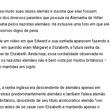
ava muito suas raízes alemãs e insistia que elas fossem
e dos diversos parentes que possuía na Alemanha de Hitler.
atia pelos nazistas alemães. Há inclusive uma foto em que ele
sorriso digno de pena.
o de um vídeo em que Edward e sua cunhada aparecem fazendo a
m questão eram Margaret e Elizabeth, a futura rainha da
 pai de Elizabeth. Ainda hoje, essa cordialidade observada no
 e os nazistas alemães não é bem vista por muitos britânicos –
ão mantidas em sigilo.
nto, a rainha inglesa era descendente de alemães apenas em
 ancestrais predominantemente alemães e também falava alemão
itânico, desistindo de seu título aristocrático alemão "von
co antes de se casar com Elizabeth e mantendo apenas o