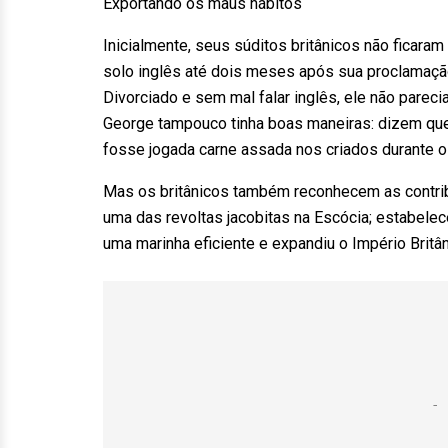
Exportando os maus hábitos
Inicialmente, seus súditos britânicos não ficara
solo inglês até dois meses após sua proclamação
Divorciado e sem mal falar inglês, ele não parec
George tampouco tinha boas maneiras: dizem que 
fosse jogada carne assada nos criados durante o
Mas os britânicos também reconhecem as contribu
uma das revoltas jacobitas na Escócia; estabelece
uma marinha eficiente e expandiu o Império Britân