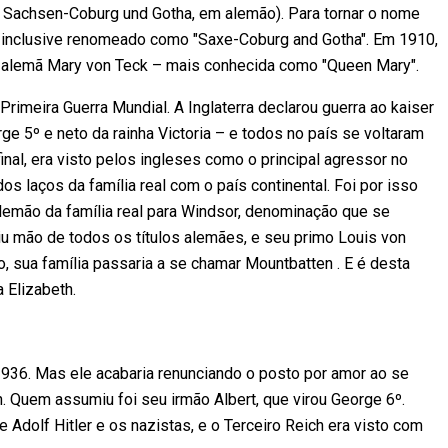
u Sachsen-Coburg und Gotha, em alemão). Para tornar o nome
oi inclusive renomeado como "Saxe-Coburg and Gotha". Em 1910,
 a alemã Mary von Teck – mais conhecida como "Queen Mary".
Primeira Guerra Mundial. A Inglaterra declarou guerra ao kaiser
e 5º e neto da rainha Victoria – e todos no país se voltaram
nal, era visto pelos ingleses como o principal agressor no
os laços da família real com o país continental. Foi por isso
lemão da família real para Windsor, denominação que se
u mão de todos os títulos alemães, e seu primo Louis von
 sua família passaria a se chamar Mountbatten . E é desta
a Elizabeth.
1936. Mas ele acabaria renunciando o posto por amor ao se
. Quem assumiu foi seu irmão Albert, que virou George 6º.
Adolf Hitler e os nazistas, e o Terceiro Reich era visto com