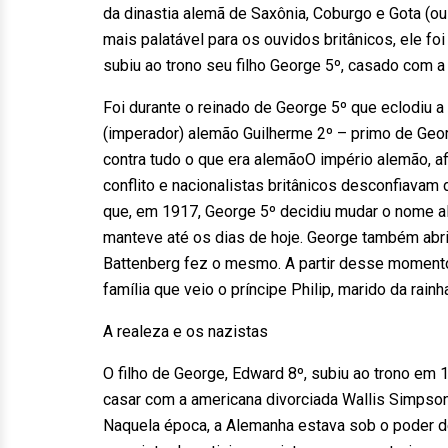
da dinastia alemã de Saxônia, Coburgo e Gota (o
mais palatável para os ouvidos britânicos, ele f
subiu ao trono seu filho George 5º, casado com
Foi durante o reinado de George 5º que eclodiu a 
(imperador) alemão Guilherme 2º – primo de Georg
contra tudo o que era alemãoO império alemão, afi
conflito e nacionalistas britânicos desconfiavam d
que, em 1917, George 5º decidiu mudar o nome a
manteve até os dias de hoje. George também abri
Battenberg fez o mesmo. A partir desse momento,
família que veio o príncipe Philip, marido da rainh
A realeza e os nazistas
O filho de George, Edward 8º, subiu ao trono em 
casar com a americana divorciada Wallis Simpson
Naquela época, a Alemanha estava sob o poder de 