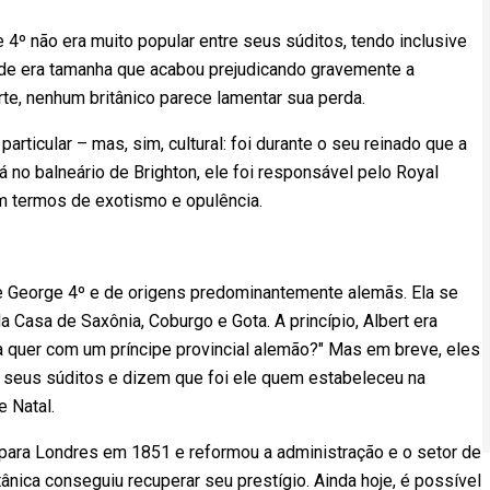
 4º não era muito popular entre seus súditos, tendo inclusive
ade era tamanha que acabou prejudicando gravemente a
rte, nenhum britânico parece lamentar sua perda.
rticular – mas, sim, cultural: foi durante o seu reinado que a
 no balneário de Brighton, ele foi responsável pelo Royal
em termos de exotismo e opulência.
 de George 4º e de origens predominantemente alemãs. Ela se
a Casa de Saxônia, Coburgo e Gota. A princípio, Albert era
ha quer com um príncipe provincial alemão?" Mas em breve, eles
r seus súditos e dizem que foi ele quem estabeleceu na
 Natal.
para Londres em 1851 e reformou a administração e o setor de
itânica conseguiu recuperar seu prestígio. Ainda hoje, é possível