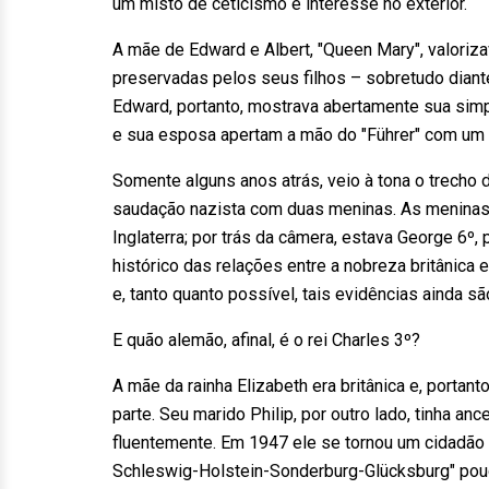
um misto de ceticismo e interesse no exterior.
A mãe de Edward e Albert, "Queen Mary", valoriz
preservadas pelos seus filhos – sobretudo diant
Edward, portanto, mostrava abertamente sua simp
e sua esposa apertam a mão do "Führer" com um 
Somente alguns anos atrás, veio à tona o trech
saudação nazista com duas meninas. As meninas e
Inglaterra; por trás da câmera, estava George 6º,
histórico das relações entre a nobreza britânica
e, tanto quanto possível, tais evidências ainda s
E quão alemão, afinal, é o rei Charles 3º?
A mãe da rainha Elizabeth era britânica e, porta
parte. Seu marido Philip, por outro lado, tinha
fluentemente. Em 1947 ele se tornou um cidadão br
Schleswig-Holstein-Sonderburg-Glücksburg" pou