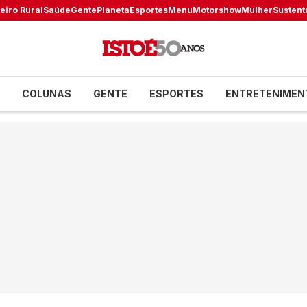
eiro Rural
Saúde
Gente
Planeta
Esportes
Menu
Motorshow
Mulher
Sustent
COLUNAS
GENTE
ESPORTES
ENTRETENIMEN