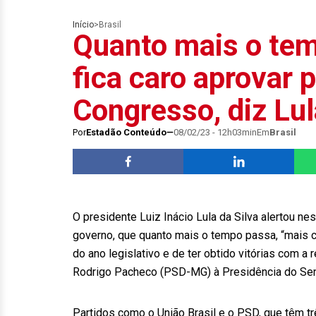
Início
>
Brasil
Quanto mais o tem
fica caro aprovar 
Congresso, diz Lul
Por
Estadão Conteúdo
08/02/23 - 12h03min
Em
Brasil
O presidente Luiz Inácio Lula da Silva alertou nes
governo, que quanto mais o tempo passa, “mais ca
do ano legislativo e de ter obtido vitórias com a
Rodrigo Pacheco (PSD-MG) à Presidência do Senad
Partidos como o União Brasil e o PSD, que têm t