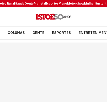
eiro Rural
Saúde
Gente
Planeta
Esportes
Menu
Motorshow
Mulher
Sustent
COLUNAS
GENTE
ESPORTES
ENTRETENIMEN