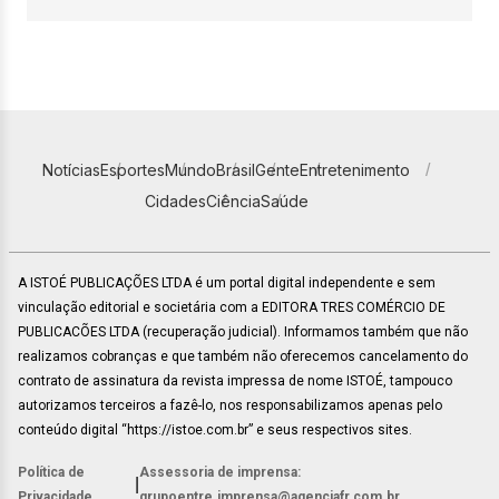
Notícias
Esportes
Mundo
Brasil
Gente
Entretenimento
Cidades
Ciência
Saúde
A ISTOÉ PUBLICAÇÕES LTDA é um portal digital independente e sem
vinculação editorial e societária com a EDITORA TRES COMÉRCIO DE
PUBLICACÕES LTDA (recuperação judicial). Informamos também que não
realizamos cobranças e que também não oferecemos cancelamento do
contrato de assinatura da revista impressa de nome ISTOÉ, tampouco
autorizamos terceiros a fazê-lo, nos responsabilizamos apenas pelo
conteúdo digital “https://istoe.com.br” e seus respectivos sites.
Política de
Assessoria de imprensa:
|
Privacidade
grupoentre.imprensa@agenciafr.com.br