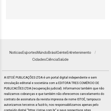
Notícias
Esportes
Mundo
Brasil
Gente
Entretenimento
Cidades
Ciência
Saúde
A ISTOÉ PUBLICAÇÕES LTDA é um portal digital independente e sem
vinculação editorial e societária com a EDITORA TRES COMÉRCIO DE
PUBLICACÕES LTDA (recuperação judicial). Informamos também que não
realizamos cobranças e que também não oferecemos cancelamento do
contrato de assinatura da revista impressa de nome ISTOÉ, tampouco
autorizamos terceiros a fazê-lo, nos responsabilizamos apenas pelo
conteúdo digital “https://istoe.com.br” e seus respectivos sites.