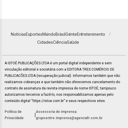
Notícias
Esportes
Mundo
Brasil
Gente
Entretenimento
Cidades
Ciência
Saúde
A ISTOÉ PUBLICAÇÕES LTDA é um portal digital independente e sem
vinculação editorial e societária com a EDITORA TRES COMÉRCIO DE
PUBLICACÕES LTDA (recuperação judicial). Informamos também que não
realizamos cobranças e que também não oferecemos cancelamento do
contrato de assinatura da revista impressa de nome ISTOÉ, tampouco
autorizamos terceiros a fazê-lo, nos responsabilizamos apenas pelo
conteúdo digital “https://istoe.com.br” e seus respectivos sites.
Política de
Assessoria de imprensa:
|
Privacidade
grupoentre.imprensa@agenciafr.com.br