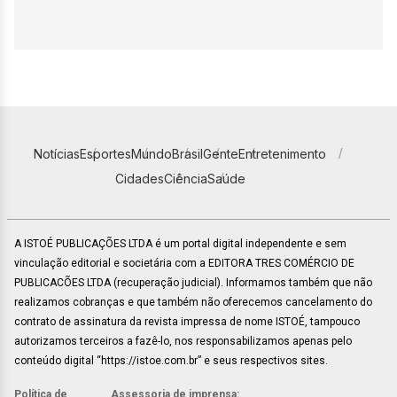
Notícias
Esportes
Mundo
Brasil
Gente
Entretenimento
Cidades
Ciência
Saúde
A ISTOÉ PUBLICAÇÕES LTDA é um portal digital independente e sem
vinculação editorial e societária com a EDITORA TRES COMÉRCIO DE
PUBLICACÕES LTDA (recuperação judicial). Informamos também que não
realizamos cobranças e que também não oferecemos cancelamento do
contrato de assinatura da revista impressa de nome ISTOÉ, tampouco
autorizamos terceiros a fazê-lo, nos responsabilizamos apenas pelo
conteúdo digital “https://istoe.com.br” e seus respectivos sites.
Política de
Assessoria de imprensa: