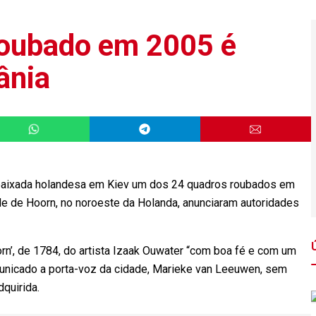
roubado em 2005 é
ânia
baixada holandesa em Kiev um dos 24 quadros roubados em
e de Hoorn, no noroeste da Holanda, anunciaram autoridades
rn’, de 1784, do artista Izaak Ouwater “com boa fé e com um
municado a porta-voz da cidade, Marieke van Leeuwen, sem
quirida.