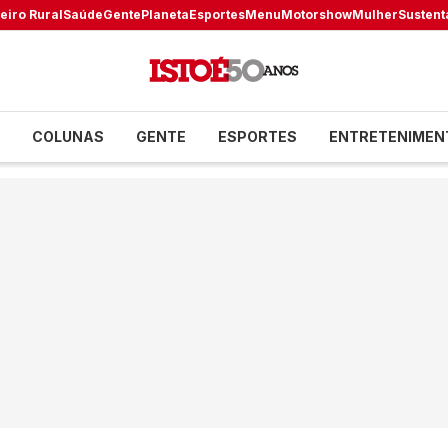
eiro Rural
Saúde
Gente
Planeta
Esportes
Menu
Motorshow
Mulher
Sustent
COLUNAS
GENTE
ESPORTES
ENTRETENIMEN