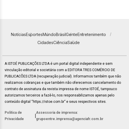
Notícias
Esportes
Mundo
Brasil
Gente
Entretenimento
Cidades
Ciência
Saúde
A ISTOÉ PUBLICAÇÕES LTDA é um portal digital independente e sem
vinculação editorial e societária com a EDITORA TRES COMÉRCIO DE
PUBLICACÕES LTDA (recuperação judicial). Informamos também que não
realizamos cobranças e que também não oferecemos cancelamento do
contrato de assinatura da revista impressa de nome ISTOÉ, tampouco
autorizamos terceiros a fazê-lo, nos responsabilizamos apenas pelo
conteúdo digital “https://istoe.com.br” e seus respectivos sites.
Política de
Assessoria de imprensa:
|
Privacidade
grupoentre.imprensa@agenciafr.com.br