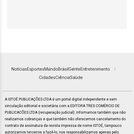
Notícias
Esportes
Mundo
Brasil
Gente
Entretenimento
Cidades
Ciência
Saúde
A ISTOÉ PUBLICAÇÕES LTDA é um portal digital independente e sem
vinculação editorial e societária com a EDITORA TRES COMÉRCIO DE
PUBLICACÕES LTDA (recuperação judicial). Informamos também que não
realizamos cobranças e que também não oferecemos cancelamento do
contrato de assinatura da revista impressa de nome ISTOÉ, tampouco
autorizamos terceiros a fazê-lo, nos responsabilizamos apenas pelo