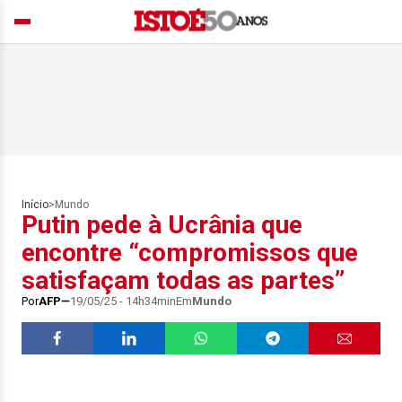
Início
>
Mundo
Putin pede à Ucrânia que
encontre “compromissos que
satisfaçam todas as partes”
Por
AFP
19/05/25 - 14h34min
Em
Mundo